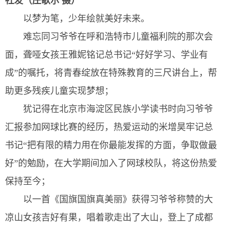
社发（庄歌尔 摄）
以梦为笔，少年绘就美好未来。
难忘同习爷爷在呼和浩特市儿童福利院的那次会
面，聋哑女孩王雅妮铭记总书记“好好学习、学业有
成”的嘱托，将青春绽放在特殊教育的三尺讲台上，帮
助更多残疾儿童实现梦想；
犹记得在北京市海淀区民族小学读书时向习爷爷
汇报参加网球比赛的经历，热爱运动的米增昊牢记总
书记“把有限的精力用在你最能发挥的方面，争取做最
好”的勉励，在大学期间加入了网球校队，将这份热爱
保持至今；
以一首《国旗国旗真美丽》获得习爷爷称赞的大
凉山女孩吉好有果，唱着歌走出了大山，登上了成都